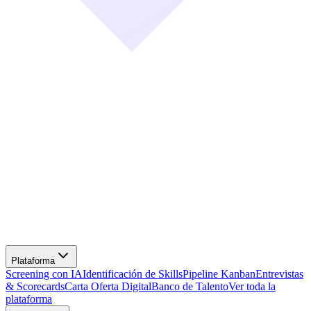
Screening con IA
Identificación de Skills
Pipeline Kanban
Entrevistas
& Scorecards
Carta Oferta Digital
Banco de Talento
Ver toda la
plataforma