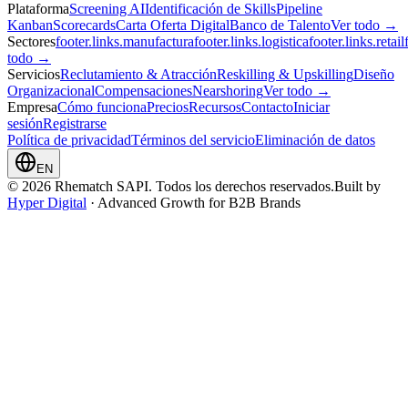
Plataforma
Screening AI
Identificación de Skills
Pipeline
Kanban
Scorecards
Carta Oferta Digital
Banco de Talento
Ver todo →
Sectores
footer.links.manufactura
footer.links.logistica
footer.links.retail
todo →
Servicios
Reclutamiento & Atracción
Reskilling & Upskilling
Diseño
Organizacional
Compensaciones
Nearshoring
Ver todo →
Empresa
Cómo funciona
Precios
Recursos
Contacto
Iniciar
sesión
Registrarse
Política de privacidad
Términos del servicio
Eliminación de datos
EN
© 2026 Rhematch SAPI. Todos los derechos reservados.
Built by
Hyper Digital
· Advanced Growth for B2B Brands