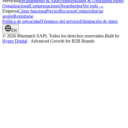
Servicios
Reclutamiento & Atracción
Reskilling & Upskilling
Diseño
Organizacional
Compensaciones
Nearshoring
Ver todo →
Empresa
Cómo funciona
Precios
Recursos
Contacto
Iniciar
sesión
Registrarse
Política de privacidad
Términos del servicio
Eliminación de datos
EN
© 2026 Rhematch SAPI. Todos los derechos reservados.
Built by
Hyper Digital
· Advanced Growth for B2B Brands