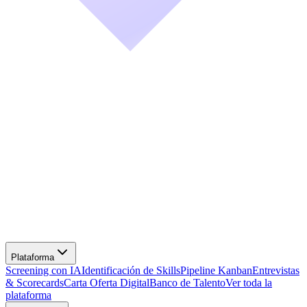
Screening con IA
Identificación de Skills
Pipeline Kanban
Entrevistas
& Scorecards
Carta Oferta Digital
Banco de Talento
Ver toda la
plataforma