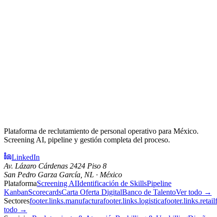
Plataforma de reclutamiento de personal operativo para México.
Screening AI, pipeline y gestión completa del proceso.
LinkedIn
Av. Lázaro Cárdenas 2424 Piso 8
San Pedro Garza García, NL · México
Plataforma
Screening AI
Identificación de Skills
Pipeline
Kanban
Scorecards
Carta Oferta Digital
Banco de Talento
Ver todo →
Sectores
footer.links.manufactura
footer.links.logistica
footer.links.retail
todo →