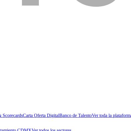
& Scorecards
Carta Oferta Digital
Banco de Talento
Ver toda la plataform
utamiento CDMX
Ver todos los sectores