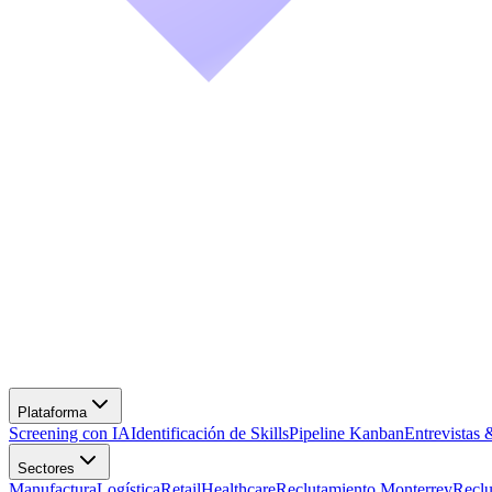
Screening con IA
Identificación de Skills
Pipeline Kanban
Entrevistas 
Manufactura
Logística
Retail
Healthcare
Reclutamiento Monterrey
Recl