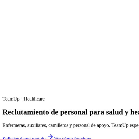
TeamUp · Healthcare
Reclutamiento de
personal para salud y he
Enfermeras, auxiliares, camilleros y personal de apoyo. TeamUp especi
Solicitar demo gratuita
Ver cómo funciona