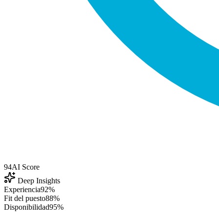
94
AI Score
Deep Insights
Experiencia
92%
Fit del puesto
88%
Disponibilidad
95%