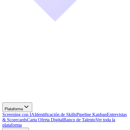
Screening con IA
Identificación de Skills
Pipeline Kanban
Entrevistas
& Scorecards
Carta Oferta Digital
Banco de Talento
Ver toda la
plataforma