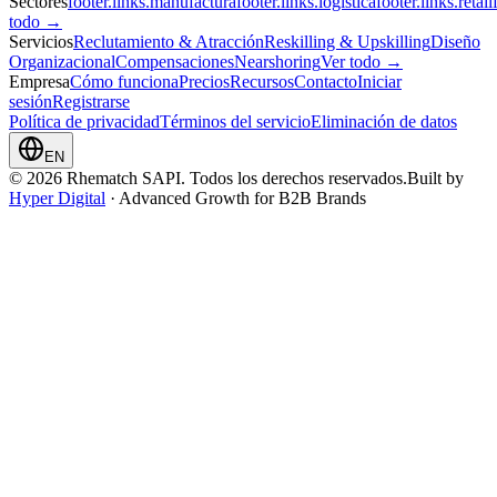
Sectores
footer.links.manufactura
footer.links.logistica
footer.links.retail
todo →
Servicios
Reclutamiento & Atracción
Reskilling & Upskilling
Diseño
Organizacional
Compensaciones
Nearshoring
Ver todo →
Empresa
Cómo funciona
Precios
Recursos
Contacto
Iniciar
sesión
Registrarse
Política de privacidad
Términos del servicio
Eliminación de datos
EN
© 2026 Rhematch SAPI. Todos los derechos reservados.
Built by
Hyper Digital
· Advanced Growth for B2B Brands