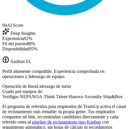
94
AI Score
Deep Insights
Experiencia
92%
Fit del puesto
88%
Disponibilidad
95%
Análisis IA
Perfil altamente compatible. Experiencia comprobada en
operaciones y liderazgo de equipo.
Operación de línea
Liderazgo de turno
Usado por equipos de:
Verifigas
·
NEPANOA
·
Think Talent
·
Hanova
·
Ascendix
·
Ship&Box
El programa de referidos para empleados de TeamUp activa el canal
de reclutamiento más rentable: tu propia gente. Tus empleados
comparten un link, recomiendan candidatos directamente y cada
referido entra al
pipeline de reclutamiento tipo Kanban
con
seguimiento automático, sin hojas de cálculo ni recordatorios