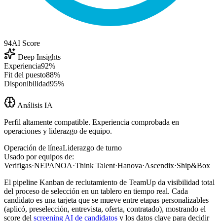
94
AI Score
Deep Insights
Experiencia
92%
Fit del puesto
88%
Disponibilidad
95%
Análisis IA
Perfil altamente compatible. Experiencia comprobada en
operaciones y liderazgo de equipo.
Operación de línea
Liderazgo de turno
Usado por equipos de:
Verifigas
·
NEPANOA
·
Think Talent
·
Hanova
·
Ascendix
·
Ship&Box
El pipeline Kanban de reclutamiento de TeamUp da visibilidad total
del proceso de selección en un tablero en tiempo real. Cada
candidato es una tarjeta que se mueve entre etapas personalizables
(aplicó, preselección, entrevista, oferta, contratado), mostrando el
score del
screening AI de candidatos
y los datos clave para decidir