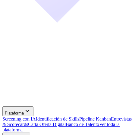
Screening con IA
Identificación de Skills
Pipeline Kanban
Entrevistas
& Scorecards
Carta Oferta Digital
Banco de Talento
Ver toda la
plataforma