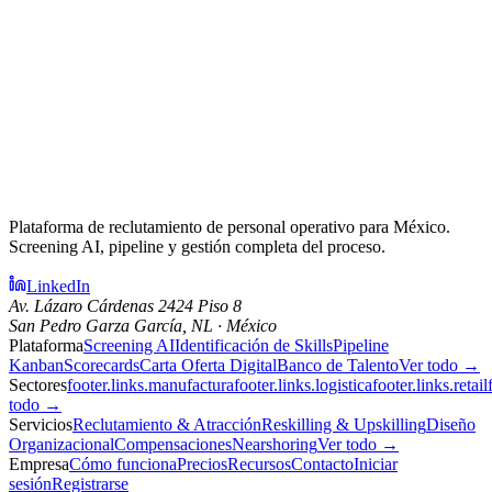
Plataforma de reclutamiento de personal operativo para México.
Screening AI, pipeline y gestión completa del proceso.
LinkedIn
Av. Lázaro Cárdenas 2424 Piso 8
San Pedro Garza García, NL · México
Plataforma
Screening AI
Identificación de Skills
Pipeline
Kanban
Scorecards
Carta Oferta Digital
Banco de Talento
Ver todo →
Sectores
footer.links.manufactura
footer.links.logistica
footer.links.retail
todo →
Servicios
Reclutamiento & Atracción
Reskilling & Upskilling
Diseño
Organizacional
Compensaciones
Nearshoring
Ver todo →
Empresa
Cómo funciona
Precios
Recursos
Contacto
Iniciar
sesión
Registrarse