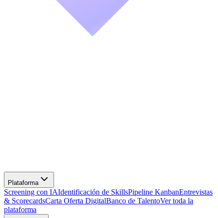
Screening con IA
Identificación de Skills
Pipeline Kanban
Entrevistas
& Scorecards
Carta Oferta Digital
Banco de Talento
Ver toda la
plataforma