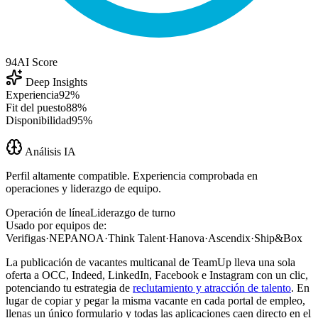
94
AI Score
Deep Insights
Experiencia
92%
Fit del puesto
88%
Disponibilidad
95%
Análisis IA
Perfil altamente compatible. Experiencia comprobada en
operaciones y liderazgo de equipo.
Operación de línea
Liderazgo de turno
Usado por equipos de:
Verifigas
·
NEPANOA
·
Think Talent
·
Hanova
·
Ascendix
·
Ship&Box
La publicación de vacantes multicanal de TeamUp lleva una sola
oferta a OCC, Indeed, LinkedIn, Facebook e Instagram con un clic,
potenciando tu estrategia de
reclutamiento y atracción de talento
. En
lugar de copiar y pegar la misma vacante en cada portal de empleo,
llenas un único formulario y todas las aplicaciones caen directo en el