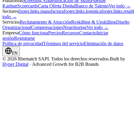
Plataforma
Screening AI
Identificación de Skills
Pipeline
Kanban
Scorecards
Carta Oferta Digital
Banco de Talento
Ver todo →
Sectores
footer.links.manufactura
footer.links.logistica
footer.links.retail
todo →
Servicios
Reclutamiento & Atracción
Reskilling & Upskilling
Diseño
Organizacional
Compensaciones
Nearshoring
Ver todo →
Empresa
Cómo funciona
Precios
Recursos
Contacto
Iniciar
sesión
Registrarse
Política de privacidad
Términos del servicio
Eliminación de datos
EN
© 2026 Rhematch SAPI. Todos los derechos reservados.
Built by
Hyper Digital
· Advanced Growth for B2B Brands