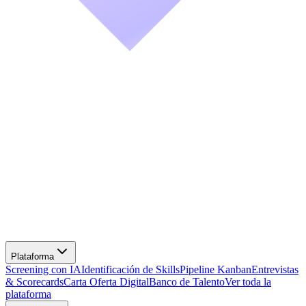
Screening con IA
Identificación de Skills
Pipeline Kanban
Entrevistas
& Scorecards
Carta Oferta Digital
Banco de Talento
Ver toda la
plataforma