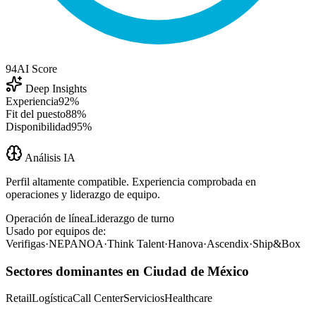
94
AI Score
Deep Insights
Experiencia
92%
Fit del puesto
88%
Disponibilidad
95%
Análisis IA
Perfil altamente compatible. Experiencia comprobada en
operaciones y liderazgo de equipo.
Operación de línea
Liderazgo de turno
Usado por equipos de:
Verifigas
·
NEPANOA
·
Think Talent
·
Hanova
·
Ascendix
·
Ship&Box
Sectores dominantes en Ciudad de México
Retail
Logística
Call Center
Servicios
Healthcare