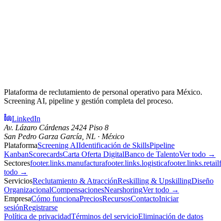
Plataforma de reclutamiento de personal operativo para México.
Screening AI, pipeline y gestión completa del proceso.
LinkedIn
Av. Lázaro Cárdenas 2424 Piso 8
San Pedro Garza García, NL · México
Plataforma
Screening AI
Identificación de Skills
Pipeline
Kanban
Scorecards
Carta Oferta Digital
Banco de Talento
Ver todo →
Sectores
footer.links.manufactura
footer.links.logistica
footer.links.retail
todo →
Servicios
Reclutamiento & Atracción
Reskilling & Upskilling
Diseño
Organizacional
Compensaciones
Nearshoring
Ver todo →
Empresa
Cómo funciona
Precios
Recursos
Contacto
Iniciar
sesión
Registrarse
Política de privacidad
Términos del servicio
Eliminación de datos