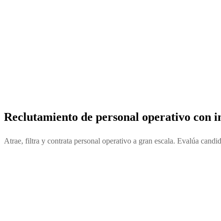
Reclutamiento de personal operativo
con i
Atrae, filtra y contrata personal operativo a gran escala. Evalúa candi
app.teamup.mx/vacantes/gerente-operaciones/candidatos