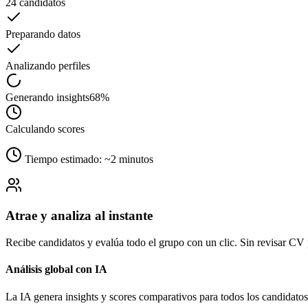
24 candidatos
Preparando datos
Buscar candidatos...
Analizando perfiles
Candidato
Estado
Score
MG
Generando insights
68%
María García
Gerente de Operaciones
Calculando scores
CM
Tiempo estimado: ~2 minutos
Carlos Mendoza
Coordinador Logístico
Atrae y analiza al instante
AT
Recibe candidatos y evalúa todo el grupo con un clic. Sin revisar CV
Ana Torres
Análisis global con IA
Analista de Datos
La IA genera insights y scores comparativos para todos los candidato
RS