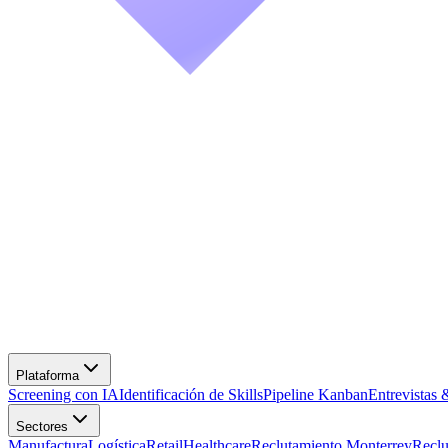
Screening con IA
Identificación de Skills
Pipeline Kanban
Entrevistas 
Manufactura
Logística
Retail
Healthcare
Reclutamiento Monterrey
Recl