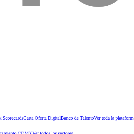
& Scorecards
Carta Oferta Digital
Banco de Talento
Ver toda la plataform
utamiento CDMX
Ver todos los sectores