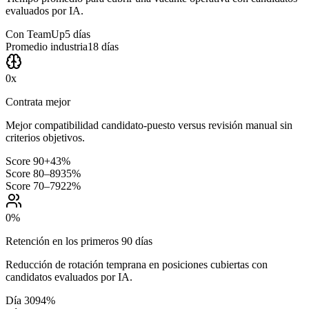
evaluados por IA.
Con TeamUp
5 días
Promedio industria
18 días
0
x
Contrata mejor
Mejor compatibilidad candidato-puesto versus revisión manual sin
criterios objetivos.
Score 90+
43%
Score 80–89
35%
Score 70–79
22%
0
%
Retención en los primeros 90 días
Reducción de rotación temprana en posiciones cubiertas con
candidatos evaluados por IA.
Día 30
94%