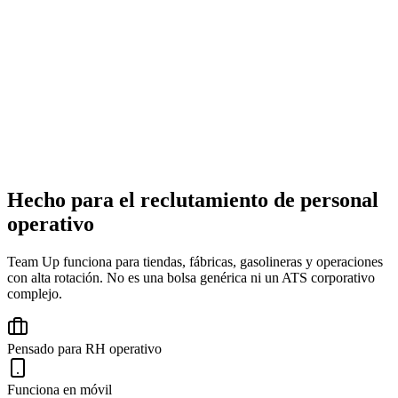
Hecho para el reclutamiento de personal
Buscar candidatos...
operativo
Candidato
Estado
Score
MG
Team Up funciona para tiendas, fábricas, gasolineras y operaciones
con alta rotación. No es una bolsa genérica ni un ATS corporativo
María García
complejo.
Gerente de Operaciones
CM
Pensado para RH operativo
Carlos Mendoza
Funciona en móvil