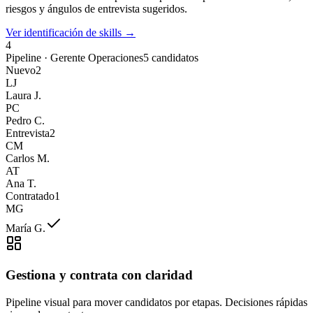
riesgos y ángulos de entrevista sugeridos.
Ver identificación de skills →
4
Pipeline · Gerente Operaciones
5 candidatos
Nuevo
2
LJ
Laura J.
PC
Pedro C.
Entrevista
2
CM
Carlos M.
AT
Ana T.
Contratado
1
MG
María G.
Gestiona y contrata con claridad
Pipeline visual para mover candidatos por etapas. Decisiones rápidas