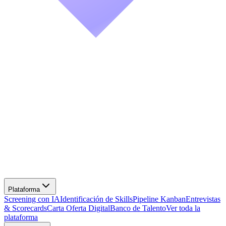
Screening con IA
Identificación de Skills
Pipeline Kanban
Entrevistas
& Scorecards
Carta Oferta Digital
Banco de Talento
Ver toda la
plataforma