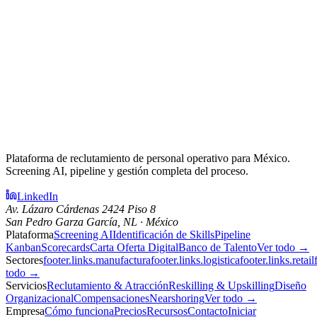
Plataforma de reclutamiento de personal operativo para México.
Screening AI, pipeline y gestión completa del proceso.
LinkedIn
Av. Lázaro Cárdenas 2424 Piso 8
San Pedro Garza García, NL · México
Plataforma
Screening AI
Identificación de Skills
Pipeline
Kanban
Scorecards
Carta Oferta Digital
Banco de Talento
Ver todo →
Sectores
footer.links.manufactura
footer.links.logistica
footer.links.retail
todo →
Servicios
Reclutamiento & Atracción
Reskilling & Upskilling
Diseño
Organizacional
Compensaciones
Nearshoring
Ver todo →
Empresa
Cómo funciona
Precios
Recursos
Contacto
Iniciar