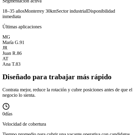
Segmentación activa
18–35 años
Monterrey 30km
Sector industrial
Disponibilidad
inmediata
Últimas aplicaciones
MG
María G.
91
JR
Juan R.
86
AT
Ana T.
83
Diseñado para trabajar más rápido
Contrata mejor, reduce la rotación y cubre posiciones antes de que el
negocio lo sienta.
0
días
Velocidad de cobertura
Tiempo promedio para cubrir una vacante operativa con candidatos