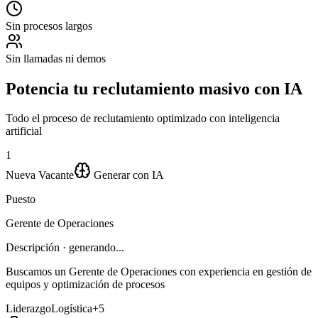
Coordinador Logístico
Sin procesos largos
AT
Ana Torres
Sin llamadas ni demos
Analista de Datos
Potencia tu reclutamiento masivo con
IA
RS
Todo el proceso de reclutamiento optimizado con inteligencia
artificial
Roberto Silva
1
Supervisor de Planta
Nueva Vacante
Generar con IA
LJ
Puesto
Laura Jiménez
Gerente de Operaciones
Especialista RRHH
Descripción
· generando...
Buscamos un Gerente de Operaciones con experiencia en gestión de
equipos y optimización de procesos
María García
Liderazgo
Logística
+5
En proceso