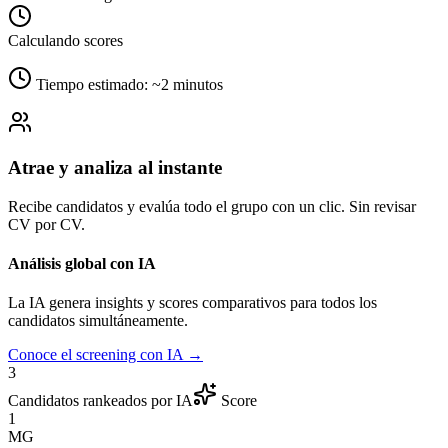
Calculando scores
0
AI Score
Tiempo estimado: ~2 minutos
Deep Insights
Compatibilidad con puesto
92%
Expectativa salarial
88%
Atrae y analiza al instante
Disponibilidad geográfica
100%
Recibe candidatos y evalúa todo el grupo con un clic. Sin revisar
Análisis IA
CV por CV.
Perfil altamente compatible. Experiencia en operaciones compleja
liderazgo probado y alineación salarial dentro del rango.
Análisis global con IA
Recomendación: priorizar entrevista.
La IA genera insights y scores comparativos para todos los
candidatos simultáneamente.
Deep Insights
BETA
Conoce el screening con IA →
Patrones detectados
3
Candidatos rankeados por IA
Score
1
MG