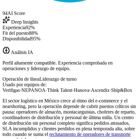
94
AI Score
Deep Insights
Experiencia
92%
Fit del puesto
88%
Disponibilidad
95%
Análisis IA
Perfil altamente compatible. Experiencia comprobada en
operaciones y liderazgo de equipo.
Operación de línea
Liderazgo de turno
Usado por equipos de:
Verifigas
·
NEPANOA
·
Think Talent
·
Hanova
·
Ascendix
·
Ship&Box
El sector logístico en México crece al ritmo del e-commerce y el
nearshoring, pero la operación depende de cubrir puestos críticos sin
pausa: operadores de almacén, montacarguistas, choferes de reparto,
coordinadores de distribución y personal de última milla. Un centro
de distribución sin personal completo significa pedidos atrasados,
SLA incumplidos y clientes perdidos en plena temporada alta, sobre
todo cuando se suma el
reclutamiento de operadores de transporte