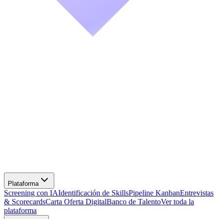
Screening con IA
Identificación de Skills
Pipeline Kanban
Entrevistas
& Scorecards
Carta Oferta Digital
Banco de Talento
Ver toda la
plataforma