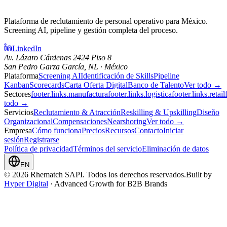
Plataforma de reclutamiento de personal operativo para México.
Screening AI, pipeline y gestión completa del proceso.
LinkedIn
Av. Lázaro Cárdenas 2424 Piso 8
San Pedro Garza García, NL · México
Plataforma
Screening AI
Identificación de Skills
Pipeline
Kanban
Scorecards
Carta Oferta Digital
Banco de Talento
Ver todo →
Sectores
footer.links.manufactura
footer.links.logistica
footer.links.retail
todo →
Servicios
Reclutamiento & Atracción
Reskilling & Upskilling
Diseño
Organizacional
Compensaciones
Nearshoring
Ver todo →
Empresa
Cómo funciona
Precios
Recursos
Contacto
Iniciar
sesión
Registrarse
Política de privacidad
Términos del servicio
Eliminación de datos
EN
© 2026 Rhematch SAPI. Todos los derechos reservados.
Built by
Hyper Digital
· Advanced Growth for B2B Brands