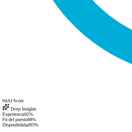
94
AI Score
Deep Insights
Experiencia
92%
Fit del puesto
88%
Disponibilidad
95%