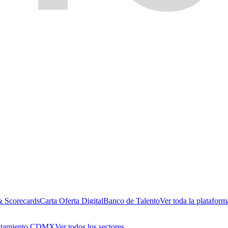
& Scorecards
Carta Oferta Digital
Banco de Talento
Ver toda la plataform
utamiento CDMX
Ver todos los sectores