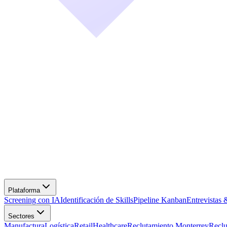
Screening con IA
Identificación de Skills
Pipeline Kanban
Entrevistas 
Manufactura
Logística
Retail
Healthcare
Reclutamiento Monterrey
Recl