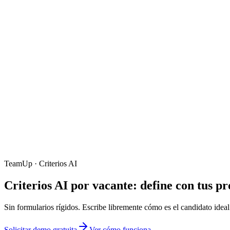
TeamUp · Criterios AI
Criterios AI por vacante
: define con tus p
Sin formularios rígidos. Escribe libremente cómo es el candidato idea
Solicitar demo gratuita
Ver cómo funciona