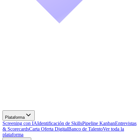
Screening con IA
Identificación de Skills
Pipeline Kanban
Entrevistas
& Scorecards
Carta Oferta Digital
Banco de Talento
Ver toda la
plataforma