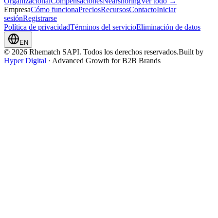
Organizacional
Compensaciones
Nearshoring
Ver todo →
Empresa
Cómo funciona
Precios
Recursos
Contacto
Iniciar
sesión
Registrarse
Política de privacidad
Términos del servicio
Eliminación de datos
EN
© 2026 Rhematch SAPI. Todos los derechos reservados.
Built by
Hyper Digital
· Advanced Growth for B2B Brands