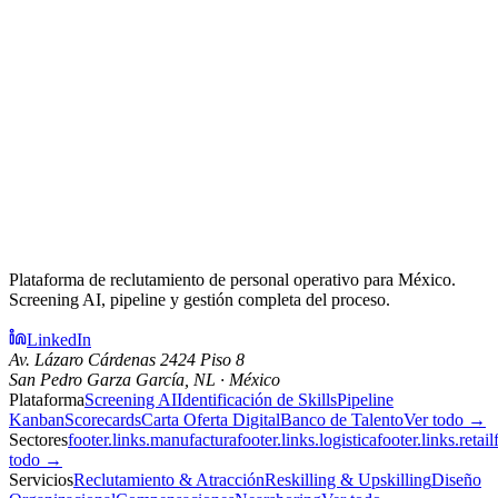
Plataforma de reclutamiento de personal operativo para México.
Screening AI, pipeline y gestión completa del proceso.
LinkedIn
Av. Lázaro Cárdenas 2424 Piso 8
San Pedro Garza García, NL · México
Plataforma
Screening AI
Identificación de Skills
Pipeline
Kanban
Scorecards
Carta Oferta Digital
Banco de Talento
Ver todo →
Sectores
footer.links.manufactura
footer.links.logistica
footer.links.retail
todo →
Servicios
Reclutamiento & Atracción
Reskilling & Upskilling
Diseño