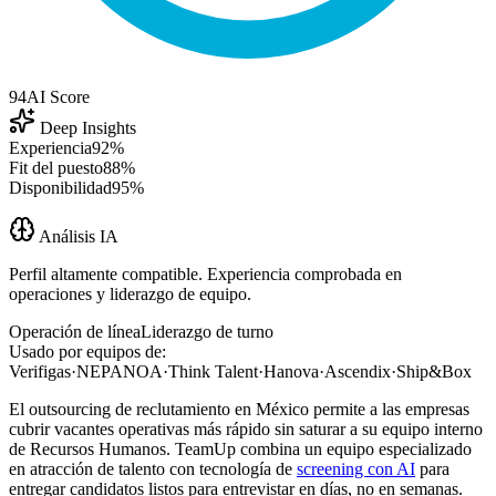
94
AI Score
Deep Insights
Experiencia
92%
Fit del puesto
88%
Disponibilidad
95%
Análisis IA
Perfil altamente compatible. Experiencia comprobada en
operaciones y liderazgo de equipo.
Operación de línea
Liderazgo de turno
Usado por equipos de:
Verifigas
·
NEPANOA
·
Think Talent
·
Hanova
·
Ascendix
·
Ship&Box
El outsourcing de reclutamiento en México permite a las empresas
cubrir vacantes operativas más rápido sin saturar a su equipo interno
de Recursos Humanos. TeamUp combina un equipo especializado
en atracción de talento con tecnología de
screening con AI
para
entregar candidatos listos para entrevistar en días, no en semanas.