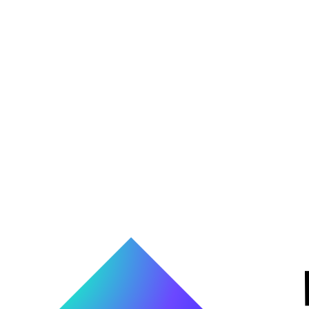
Teléfono
Mensaje
Enviar mensaje
hola@teamup.mx