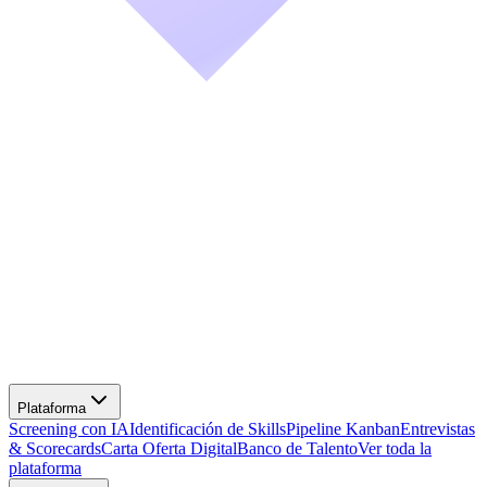
Screening con IA
Identificación de Skills
Pipeline Kanban
Entrevistas
& Scorecards
Carta Oferta Digital
Banco de Talento
Ver toda la
plataforma