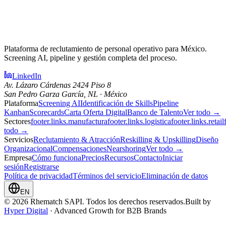
Plataforma de reclutamiento de personal operativo para México.
Screening AI, pipeline y gestión completa del proceso.
LinkedIn
Av. Lázaro Cárdenas 2424 Piso 8
San Pedro Garza García, NL · México
Plataforma
Screening AI
Identificación de Skills
Pipeline
Kanban
Scorecards
Carta Oferta Digital
Banco de Talento
Ver todo →
Sectores
footer.links.manufactura
footer.links.logistica
footer.links.retail
todo →
Servicios
Reclutamiento & Atracción
Reskilling & Upskilling
Diseño
Organizacional
Compensaciones
Nearshoring
Ver todo →
Empresa
Cómo funciona
Precios
Recursos
Contacto
Iniciar
sesión
Registrarse
Política de privacidad
Términos del servicio
Eliminación de datos
EN
© 2026 Rhematch SAPI. Todos los derechos reservados.
Built by
Hyper Digital
· Advanced Growth for B2B Brands