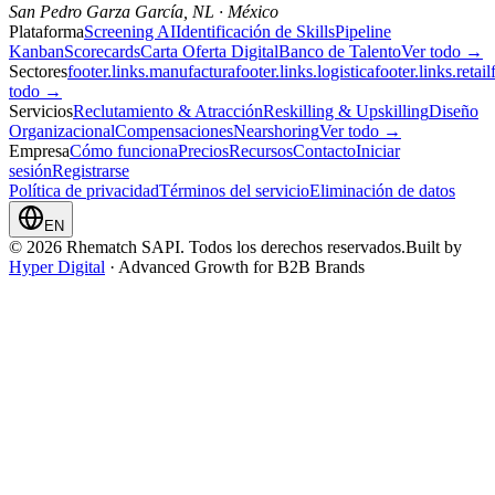
San Pedro Garza García, NL · México
Plataforma
Screening AI
Identificación de Skills
Pipeline
Kanban
Scorecards
Carta Oferta Digital
Banco de Talento
Ver todo →
Sectores
footer.links.manufactura
footer.links.logistica
footer.links.retail
todo →
Servicios
Reclutamiento & Atracción
Reskilling & Upskilling
Diseño
Organizacional
Compensaciones
Nearshoring
Ver todo →
Empresa
Cómo funciona
Precios
Recursos
Contacto
Iniciar
sesión
Registrarse
Política de privacidad
Términos del servicio
Eliminación de datos
EN
© 2026 Rhematch SAPI. Todos los derechos reservados.
Built by
Hyper Digital
· Advanced Growth for B2B Brands