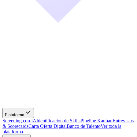
Screening con IA
Identificación de Skills
Pipeline Kanban
Entrevistas
& Scorecards
Carta Oferta Digital
Banco de Talento
Ver toda la
plataforma