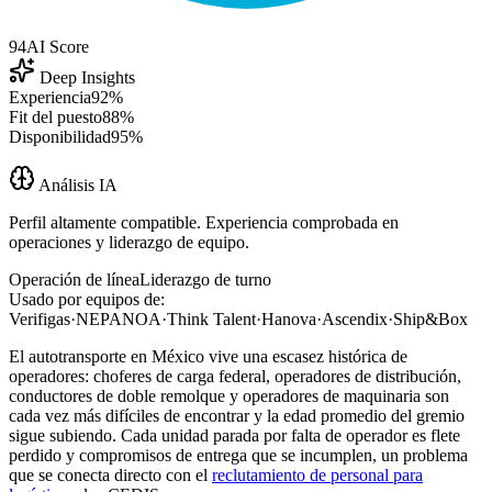
94
AI Score
Deep Insights
Experiencia
92%
Fit del puesto
88%
Disponibilidad
95%
Análisis IA
Perfil altamente compatible. Experiencia comprobada en
operaciones y liderazgo de equipo.
Operación de línea
Liderazgo de turno
Usado por equipos de:
Verifigas
·
NEPANOA
·
Think Talent
·
Hanova
·
Ascendix
·
Ship&Box
El autotransporte en México vive una escasez histórica de
operadores: choferes de carga federal, operadores de distribución,
conductores de doble remolque y operadores de maquinaria son
cada vez más difíciles de encontrar y la edad promedio del gremio
sigue subiendo. Cada unidad parada por falta de operador es flete
perdido y compromisos de entrega que se incumplen, un problema
que se conecta directo con el
reclutamiento de personal para