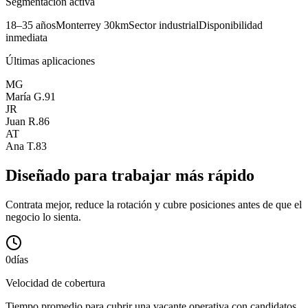
Segmentación activa
18–35 años
Monterrey 30km
Sector industrial
Disponibilidad
inmediata
Últimas aplicaciones
MG
María G.
91
JR
Juan R.
86
AT
Ana T.
83
Diseñado para trabajar más rápido
Contrata mejor, reduce la rotación y cubre posiciones antes de que el
negocio lo sienta.
0
días
Velocidad de cobertura
Tiempo promedio para cubrir una vacante operativa con candidatos