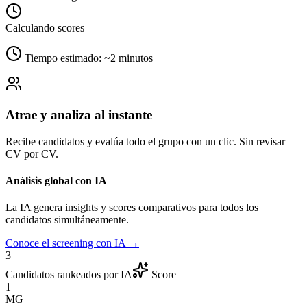
Calculando scores
0
AI Score
Tiempo estimado: ~2 minutos
Deep Insights
Compatibilidad con puesto
92%
Expectativa salarial
88%
Atrae y analiza al instante
Disponibilidad geográfica
100%
Recibe candidatos y evalúa todo el grupo con un clic. Sin revisar
Análisis IA
CV por CV.
Perfil altamente compatible. Experiencia en operaciones compleja
liderazgo probado y alineación salarial dentro del rango.
Análisis global con IA
Recomendación: priorizar entrevista.
La IA genera insights y scores comparativos para todos los
candidatos simultáneamente.
Deep Insights
BETA
Conoce el screening con IA →
Patrones detectados
3
Candidatos rankeados por IA
Score
1
MG