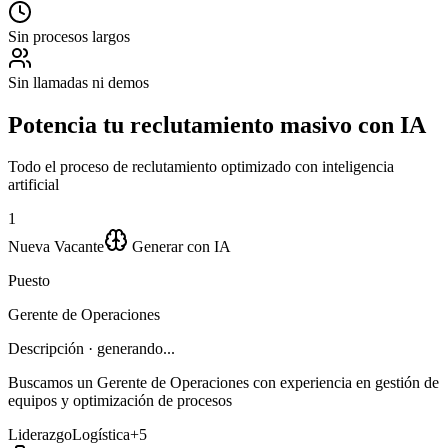
Coordinador Logístico
Sin procesos largos
AT
Ana Torres
Sin llamadas ni demos
Analista de Datos
Potencia tu reclutamiento masivo con
IA
RS
Todo el proceso de reclutamiento optimizado con inteligencia
artificial
Roberto Silva
1
Supervisor de Planta
Nueva Vacante
Generar con IA
LJ
Puesto
Laura Jiménez
Gerente de Operaciones
Especialista RRHH
Descripción
· generando...
Buscamos un Gerente de Operaciones con experiencia en gestión de
equipos y optimización de procesos
María García
Liderazgo
Logística
+5
En proceso