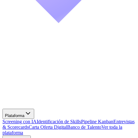
Screening con IA
Identificación de Skills
Pipeline Kanban
Entrevistas
& Scorecards
Carta Oferta Digital
Banco de Talento
Ver toda la
plataforma