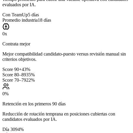
evaluados por IA.
Con TeamUp
5 días
Promedio industria
18 días
0
x
Contrata mejor
Mejor compatibilidad candidato-puesto versus revisión manual sin
criterios objetivos.
Score 90+
43%
Score 80–89
35%
Score 70–79
22%
0
%
Retención en los primeros 90 días
Reducción de rotación temprana en posiciones cubiertas con
candidatos evaluados por IA.
Día 30
94%