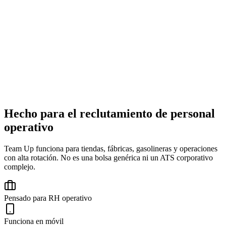
Hecho para el reclutamiento de personal
Buscar candidatos...
operativo
Candidato
Estado
Score
MG
Team Up funciona para tiendas, fábricas, gasolineras y operaciones
con alta rotación. No es una bolsa genérica ni un ATS corporativo
María García
complejo.
Gerente de Operaciones
CM
Pensado para RH operativo
Carlos Mendoza
Funciona en móvil