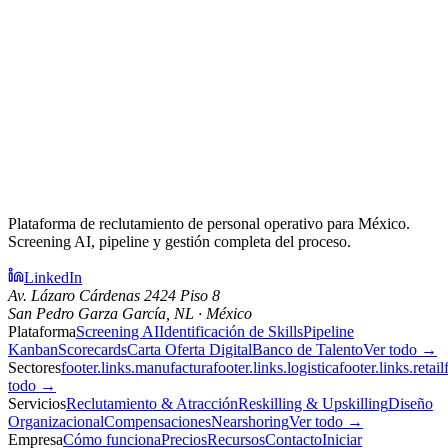
Plataforma de reclutamiento de personal operativo para México.
Screening AI, pipeline y gestión completa del proceso.
LinkedIn
Av. Lázaro Cárdenas 2424 Piso 8
San Pedro Garza García, NL · México
Plataforma
Screening AI
Identificación de Skills
Pipeline
Kanban
Scorecards
Carta Oferta Digital
Banco de Talento
Ver todo →
Sectores
footer.links.manufactura
footer.links.logistica
footer.links.retail
todo →
Servicios
Reclutamiento & Atracción
Reskilling & Upskilling
Diseño
Organizacional
Compensaciones
Nearshoring
Ver todo →
Empresa
Cómo funciona
Precios
Recursos
Contacto
Iniciar