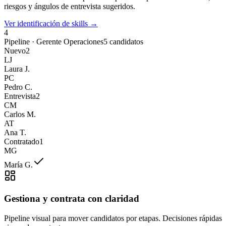
riesgos y ángulos de entrevista sugeridos.
Ver identificación de skills →
4
Pipeline · Gerente Operaciones
5 candidatos
Nuevo
2
LJ
Laura J.
PC
Pedro C.
Entrevista
2
CM
Carlos M.
AT
Ana T.
Contratado
1
MG
María G.
Gestiona y contrata con claridad
Pipeline visual para mover candidatos por etapas. Decisiones rápidas