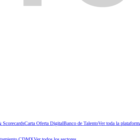
& Scorecards
Carta Oferta Digital
Banco de Talento
Ver toda la plataform
utamiento CDMX
Ver todos los sectores