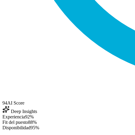
94
AI Score
Deep Insights
Experiencia
92%
Fit del puesto
88%
Disponibilidad
95%