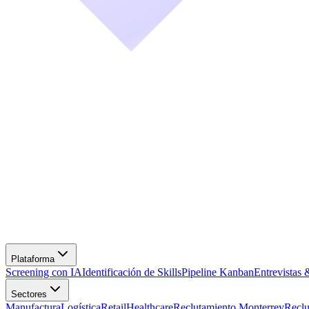
Screening con IA
Identificación de Skills
Pipeline Kanban
Entrevistas 
Manufactura
Logística
Retail
Healthcare
Reclutamiento Monterrey
Recl