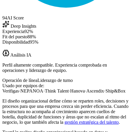
94
AI Score
Deep Insights
Experiencia
92%
Fit del puesto
88%
Disponibilidad
95%
Análisis IA
Perfil altamente compatible. Experiencia comprobada en
operaciones y liderazgo de equipo.
Operación de línea
Liderazgo de turno
Usado por equipos de:
Verifigas
·
NEPANOA
·
Think Talent
·
Hanova
·
Ascendix
·
Ship&Box
El diseño organizacional define cómo se reparten roles, decisiones y
procesos para que una empresa crezca sin perder eficiencia. Cuando
la estructura no acompaña al crecimiento aparecen cuellos de
botella, duplicidad de funciones y áreas que no escalan al ritmo del
negocio, lo que también afecta la
gestión estratégica del talento
.