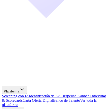
Screening con IA
Identificación de Skills
Pipeline Kanban
Entrevistas
& Scorecards
Carta Oferta Digital
Banco de Talento
Ver toda la
plataforma