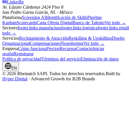
LinkedIn
Av. Lázaro Cárdenas 2424 Piso 8
San Pedro Garza García, NL · México
Plataforma
Screening AI
Identificación de Skills
Pipeline
Kanban
Scorecards
Carta Oferta Digital
Banco de Talento
Ver todo →
Sectores
footer.links.manufactura
footer.links.logistica
footer.links.retail
todo →
Servicios
Reclutamiento & Atracción
Reskilling & Upskilling
Diseño
Organizacional
Compensaciones
Nearshoring
Ver todo →
Empresa
Cómo funciona
Precios
Recursos
Contacto
Iniciar
sesión
Registrarse
Política de privacidad
Términos del servicio
Eliminación de datos
EN
© 2026 Rhematch SAPI. Todos los derechos reservados.
Built by
Hyper Digital
· Advanced Growth for B2B Brands