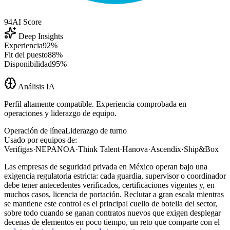
94
AI Score
Deep Insights
Experiencia
92%
Fit del puesto
88%
Disponibilidad
95%
Análisis IA
Perfil altamente compatible. Experiencia comprobada en
operaciones y liderazgo de equipo.
Operación de línea
Liderazgo de turno
Usado por equipos de:
Verifigas
·
NEPANOA
·
Think Talent
·
Hanova
·
Ascendix
·
Ship&Box
Las empresas de seguridad privada en México operan bajo una
exigencia regulatoria estricta: cada guardia, supervisor o coordinador
debe tener antecedentes verificados, certificaciones vigentes y, en
muchos casos, licencia de portación. Reclutar a gran escala mientras
se mantiene este control es el principal cuello de botella del sector,
sobre todo cuando se ganan contratos nuevos que exigen desplegar
decenas de elementos en poco tiempo, un reto que comparte con el