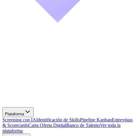
Screening con IA
Identificación de Skills
Pipeline Kanban
Entrevistas
& Scorecards
Carta Oferta Digital
Banco de Talento
Ver toda la
plataforma