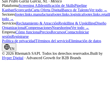
San Pedro Garza García, NL · México
Plataforma
Screening AI
Identificación de Skills
Pipeline
Kanban
Scorecards
Carta Oferta Digital
Banco de Talento
Ver todo →
Sectores
footer.links.manufactura
footer.links.logistica
footer.links.retail
todo →
Servicios
Reclutamiento & Atracción
Reskilling & Upskilling
Diseño
Organizacional
Compensaciones
Nearshoring
Ver todo →
Empresa
Cómo funciona
Precios
Recursos
Contacto
Iniciar
sesión
Registrarse
Política de privacidad
Términos del servicio
Eliminación de datos
EN
© 2026 Rhematch SAPI. Todos los derechos reservados.
Built by
Hyper Digital
· Advanced Growth for B2B Brands