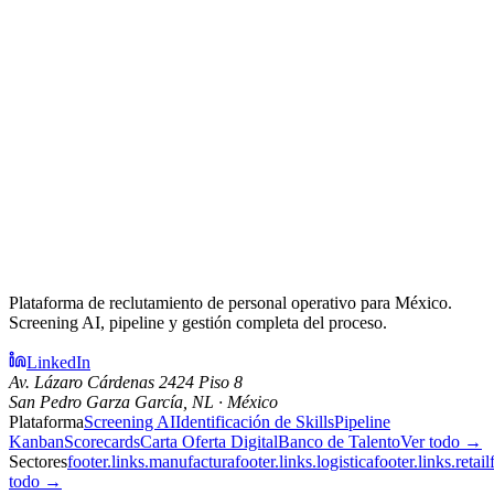
Plataforma de reclutamiento de personal operativo para México.
Screening AI, pipeline y gestión completa del proceso.
LinkedIn
Av. Lázaro Cárdenas 2424 Piso 8
San Pedro Garza García, NL · México
Plataforma
Screening AI
Identificación de Skills
Pipeline
Kanban
Scorecards
Carta Oferta Digital
Banco de Talento
Ver todo →
Sectores
footer.links.manufactura
footer.links.logistica
footer.links.retail
todo →