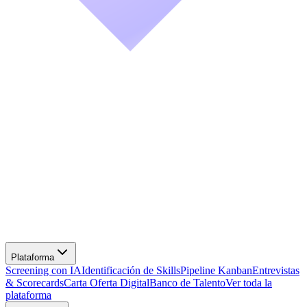
Screening con IA
Identificación de Skills
Pipeline Kanban
Entrevistas
& Scorecards
Carta Oferta Digital
Banco de Talento
Ver toda la
plataforma