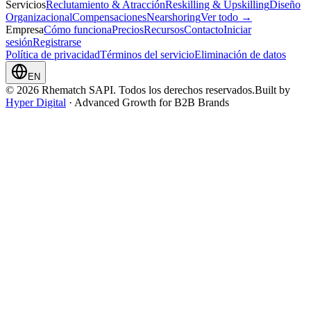
Servicios
Reclutamiento & Atracción
Reskilling & Upskilling
Diseño
Organizacional
Compensaciones
Nearshoring
Ver todo →
Empresa
Cómo funciona
Precios
Recursos
Contacto
Iniciar
sesión
Registrarse
Política de privacidad
Términos del servicio
Eliminación de datos
EN
© 2026 Rhematch SAPI. Todos los derechos reservados.
Built by
Hyper Digital
· Advanced Growth for B2B Brands