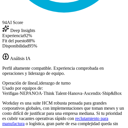
94
AI Score
Deep Insights
Experiencia
92%
Fit del puesto
88%
Disponibilidad
95%
Análisis IA
Perfil altamente compatible. Experiencia comprobada en
operaciones y liderazgo de equipo.
Operación de línea
Liderazgo de turno
Usado por equipos de:
Verifigas
·
NEPANOA
·
Think Talent
·
Hanova
·
Ascendix
·
Ship&Box
Workday es una suite HCM robusta pensada para grandes
corporativos globales, con implementaciones que toman meses y un
costo difícil de justificar para una empresa mediana. Si tu prioridad
es cubrir vacantes operativas rápido con
reclutamiento para
manufactura
o logística, gran parte de esa complejidad queda sin